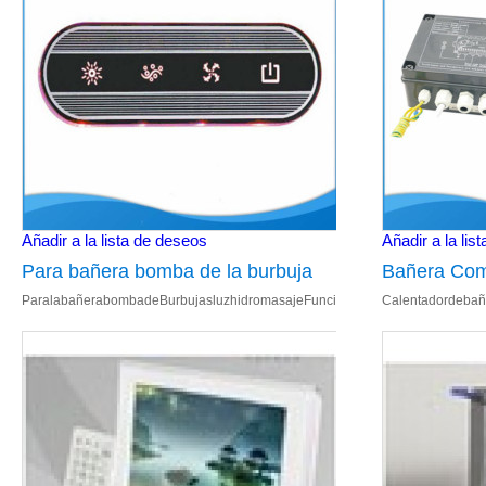
Añadir a la lista de deseos
Añadir a la lis
Para bañera bomba de la burbuja
Bañera Co
ParalabañerabombadeBurbujasluzhidromasajeFuncióndecontrol 1.Controlado
Calentadordebañ
luz de hidromasaje de Control
calentador 
multifunción
balneario d
eléctrico