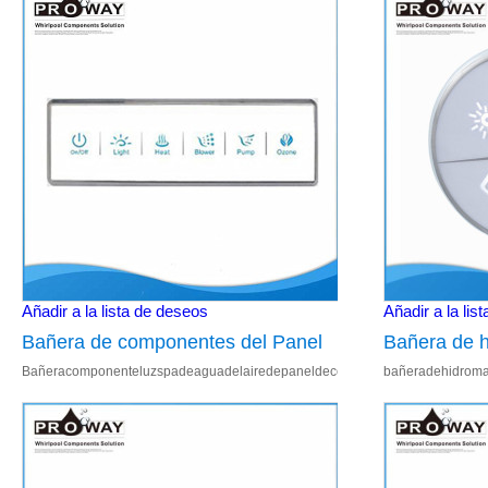
Añadir a la lista de deseos
Añadir a la lis
Bañera de componentes del Panel
Bañera de 
Bañeracomponenteluzspadeaguadelairedepaneldecontrolelectrónico 1.Contr
bañeradehidroma
de Control de agua de la bomba de
agua Spa de
aire ligero Spa electrónico