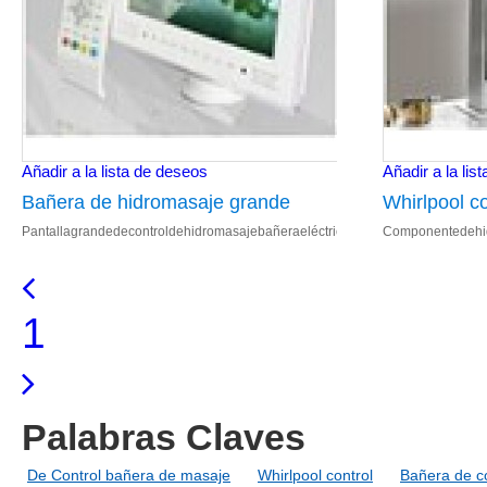
Añadir a la lista de deseos
Añadir a la lis
Bañera de hidromasaje grande
Whirlpool 
Pantallagrandedecontroldehidromasajebañeraeléctricatv Detallesdeimagen1.
Componentedehid
eléctrica pantalla de TV bañera TV
de hidroma
1
Palabras Claves
De Control bañera de masaje
Whirlpool control
Bañera de co