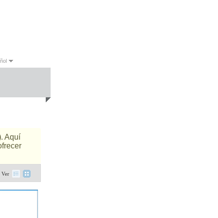
ñol
sh
Español
)
. Aquí
ofrecer
Ver