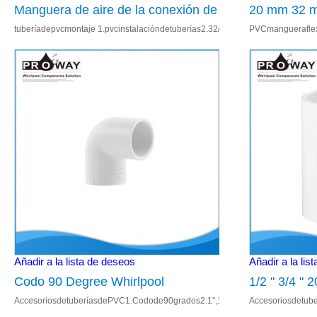
Manguera de aire de la conexión de
20 mm 32 m
tuberíadepvcmontaje 1.pvcinstalacióndetuberías2.32/2532/20oreducción3.nu
PVCmangueraflexi
32/25 o 32/20 de reducción de
Flexible de
00134.adecuadopara:bañodesuministrodeagua
bañera piezas de instalación de
tuberías
Añadir a la lista de deseos
Añadir a la lis
Codo 90 Degree Whirlpool
1/2 " 3/4 "
AccesoriosdetuberíasdePVC1.Codode90grados2.1",1.5",20mm,32mm,50mm
Accesoriosdetub
componentes electrónicos PVC
tubería de 