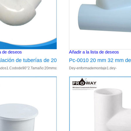
ta de deseos
Añadir a la lista de deseos
alación de tuberías de 20
Pc-0010 20 mm 32 mm de
dos1.Codode90°2.Tamaño:20mmsxsp3.ModeloNum:PC-
Dey-enformademontaje1.dey-
ina fuente de
bañera en forma de Y de 
da;2.20mmenchufe,3
ara:bañodesuministrodeagua Utilizadoparabañeras. S
enformade:20mmconjunta,32mm,1";2.
ón PVC codo 90 Degree