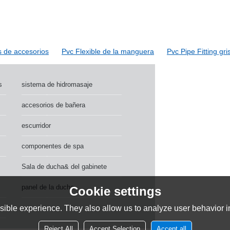
00124.Adecuadopara:bañodesuminist
unión
s de accesorios
Pvc Flexible de la manguera
Pvc Pipe Fitting gri
s
sistema de hidromasaje
accesorios de bañera
escurridor
componentes de spa
Sala de ducha& del gabinete
panel de la ducha
Cookie settings
ible experience. They also allow us to analyze user behavior in
Reject All
Accept Selection
Accept all