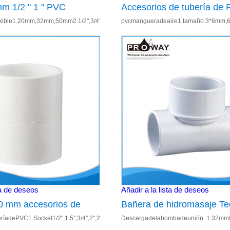
m 1/2 " 1 " PVC
Accesorios de tubería de
mmodelo:pc-
ble1.20mm,32mm,50mm2.1/2",3/4",1",1.5",2"3.Bañerapartes Utilizadoparabañer
pvcmangueradeaire1.tamaño:3*6mm,
 la manguera
bañera de hidromasaje de
0002;3.partidoaccesorios de tubería;4
de manguera de aire
ta de deseos
Añadir a la lista de deseos
 20 mm accesorios de
Bañera de hidromasaje Tee
3.ModeloNum:PC-
eríadePVC1.Socket1/2",1.5",3/4",2",2.20mm,32mm,50mm3.Bañerapartes Accesorio
Descargadelabombadeunión 1.32m
PVC accesorios
PVC descarga de la bomb