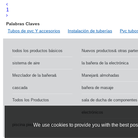
00034.Adecuadopara:bañodesuministrodeagua Acc
tubos de accesorios
1
Palabras Claves
Tubos de pvc Y accesorios
Instalación de tuberías
Pvc tubo
todos los productos básicos
Nuevos productos& otras parte
sistema de aire
la bañera de la electrónica
Mezclador de la bañera&
Manejar& almohadas
cascada
bañera de masaje
Todos los Productos
sala de ducha de componentes
electrónicos
piscina piezas de repuesto
Ungrouped
We use cookies to provide you with the best poss