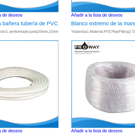
ta de deseos
Añadir a la lista de deseos
 bañera tubería de PVC
Blanco extremo de la man
.Enchufede20mm,32mm,1/2',';3.Laordenmínimaaceptable;4.
ctor1.yenformade:junta20mm,32mm,1";2.90grados:20mm,32mm,50mm,1",1.5";3.4
Ytuberías1.Material:PVCPipeFitting2.
juste de la curva cerrada
conexión Y Pipe Fitting
ta de deseos
Añadir a la lista de deseos