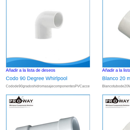
Añadir a la lista de deseos
Añadir a la lis
Codo 90 Degree Whirlpool
Blanco 20 m
Codode90gradoshidromasajecomponentesPVCaccesoriosdechorrodeaire1.
Blancotubode20
componentes PVC chorro de aire
China PVC 
00034.A
00034.Adecuadop
accesorios