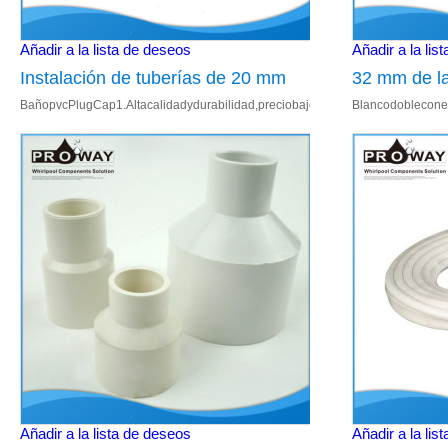
Añadir a la lista de deseos
Añadir a la lis
Instalación de tuberías de 20 mm
32 mm de la
BañopvcPlugCap1.Altacalidadydurabilidad,preciobajo,tecnologíaavanzada;2
Blancodoblecone
de baño PVC plug cap
blanco de a
Añadir a la lista de deseos
Añadir a la lis