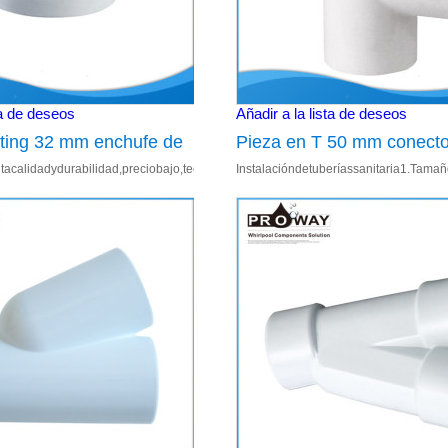
ta de deseos
Añadir a la lista de deseos
tting 32 mm enchufe de
Pieza en T 50 mm conecto
PVC Detalledelaimagen Detalledelaimagen Cargadelamuestr
acalidadydurabilidad,preciobajo,tecnologíaavanzada;2.Enchufede20mm,32mm,1/
Instalacióndetuberíassanitaria1.Tam
e PVC Plug Cap
baño de suministro de ag
0005;4.Adecuadopara:suministrodeag
Pipe Fitting