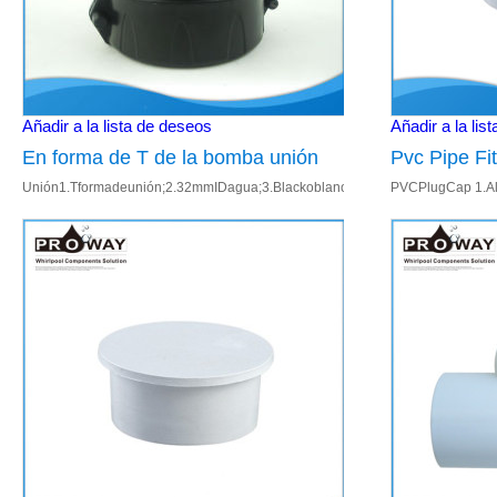
Añadir a la lista de deseos
Añadir a la lis
En forma de T de la bomba unión
Pvc Pipe Fi
Unión1.Tformadeunión;2.32mmIDagua;3.Blackoblancoapariencia;4.Material:
PVCPlugCap 1.Alt
conexión d