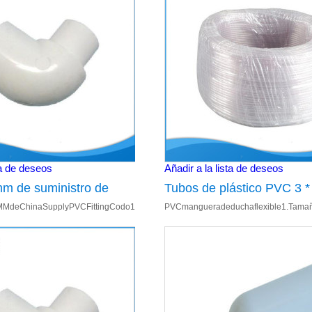
ta de deseos
Añadir a la lista de deseos
m de suministro de
Tubos de plástico PVC 3 
Codode90grados2.1",1.5",20mm,32mm,50mm3.ModeloNum:PC-
MMdeChinaSupplyPVCFittingCodo1.Codode90°2.Tamaño:20mmsxsp3.ModeloNu
PVCmangueradeduchaflexible1.Tama
codo
la bañera piezas de mang
ara:bañodesuministrodeag
00024.BañeraAccesorios Utiliz
ducha Flexible