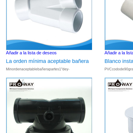
Añadir a la lista de deseos
Añadir a la lis
La orden mínima aceptable bañera
Blanco inst
Minordenaceptablebañerapartes1"dey-
PVCcodode90gra
piezas de 1 " en forma de Y
mm sxsp Ch
enformaconjunta1.altacalidad&durabilidad,elpreciobajo,latecnologíaavanza
00034.Adecuadop
conjunta
alimentaci