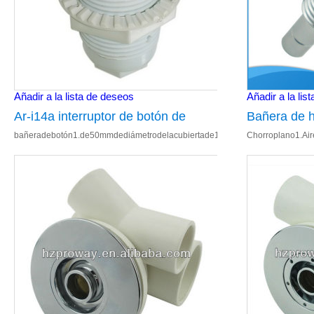
Añadir a la lista de deseos
Añadir a la lis
Ar-i14a interruptor de botón de
Bañera de h
bañeradebotón1.de50mmdediámetrodelacubiertade1mmespesordeinterruptor
Chorroplano1.Ai
bañera, Plana cubierta partes Hot
plana bañer
plateadodelatónf
Tub
accesorios 