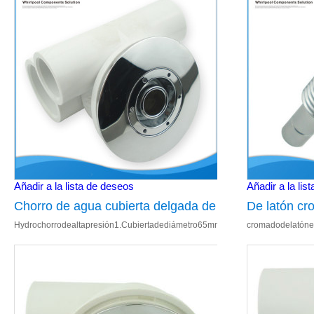
Añadir a la lista de deseos
Añadir a la lis
Chorro de agua cubierta delgada de
De latón c
Hydrochorrodealtapresión1.Cubiertadediámetro65mm,1.5mmespesor,Ajustab
cromadodelatóne
espesor bañera piezas Hydro
hidromasaje
chorro de alta presión
chorro de a