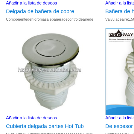
Añadir a la lista de deseos
Añadir a la lis
Delgada de bañera de cobre
Bañera de 
Componentedehidromasajebañeradecontroldeairedelatónfino 1.50mmcubiert
Válvuladeaire1.
amarillo de Control de aire de
Control de l
hidromasaje de componentes
Añadir a la lista de deseos
Añadir a la lis
Cubierta delgada partes Hot Tub
De espesor 