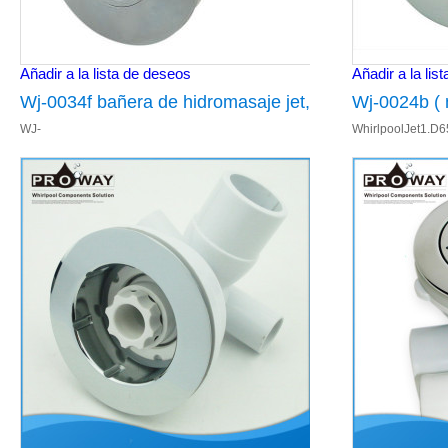
Añadir a la lista de deseos
Añadir a la lis
Wj-0034f bañera de hidromasaje jet,
Wj-0024b ( 
WJ-
WhirlpoolJet1.D
Cubierta plana bañera de
componentes
0034WhirlpoolJet1.D65mmcubierta,1.5mmespesor,ajustable2.1"IDwaterx1/2"
hidromasaje componentes
chorro de a
electrónicos
bañera acce