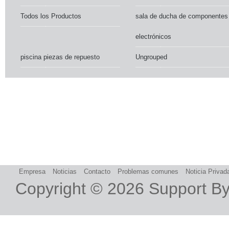
Todos los Productos
sala de ducha de componentes
electrónicos
piscina piezas de repuesto
Ungrouped
Empresa
Noticias
Contacto
Problemas comunes
Noticia Privad
Copyright © 2026
Support B