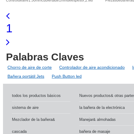
Controldeaire1.50mmcubiertade1mmdeespesor;2.Matchedtubo:agua1/2";3.lat
Piezasdebañera
de latón bañera accesorios de
cubierta pl
Control de aire
ventosa pie
1
Palabras Claves
Chorro de aire de corte
Controlador de aire acondicionado
Bañera portátil Jets
Push Button led
todos los productos básicos
Nuevos productos& otras parte
sistema de aire
la bañera de la electrónica
Mezclador de la bañera&
Manejar& almohadas
cascada
bañera de masaje