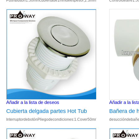
PushButton1.50mmcubiertade1mmdeespesor;2.3mmODTubodeconexión;3.latón
Controldeaire1.
bañera de botón
de latón ba
de Control d
Añadir a la lista de deseos
Añadir a la lis
Cubierta delgada partes Hot Tub
Bañera de h
InterruptordebotónPliegodecondiciones:1.Cover50mm,1mmespesor2.TubeOD
desuccióndebañe
bañera interruptor de botón
ventosa pla
hidromasaje