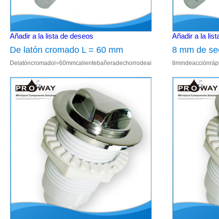
Añadir a la lista de deseos
Añadir a la lis
De latón cromado L = 60 mm
8 mm de sec
Delatóncromadol=60mmcalientebañeradechorrodeairebañerasparalaventaDe
8mmdeacciónrápi
caliente bañera de chorro de aire
de acoplami
bañeras de venta
hidromasaje
de aire