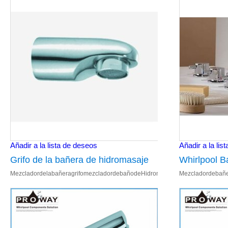
Añadir a la lista de deseos
Añadir a la lis
Grifo de la bañera de hidromasaje
Whirlpool B
MezcladordelabañeragrifomezcladordebañodeHidromasajeSPAsistemametáli
Mezcladordebañe
sistema Spa metálico mezclador de
grifo
344.Bañ
baño