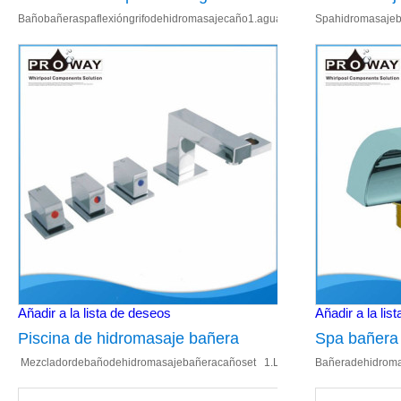
Bañobañeraspaflexióngrifodehidromasajecaño1.aguafría,mezcladordeaguacalie
Spahidromasajeb
hidromasaje caño
Chrome Tub 
304.BañeraAcceso
Añadir a la lista de deseos
Añadir a la lis
Piscina de hidromasaje bañera
Spa bañera
Mezcladordebañodehidromasajebañeracañoset 1.Latónentradadeagua2.Bañ
Bañeradehidroma
mezclador de bañera caño
16;4.BañeraAcceso