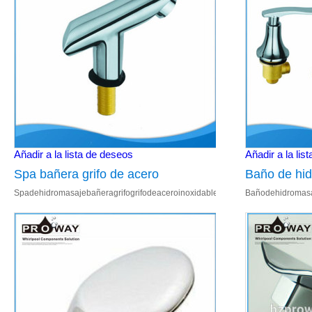
Añadir a la lista de deseos
Añadir a la lis
Spa bañera grifo de acero
Baño de hid
Spadehidromasajebañeragrifogrifodeaceroinoxidable 1.S.Scañofijo2.1/2"de
Bañodehidromasa
inoxidable grifo
mezclador gr