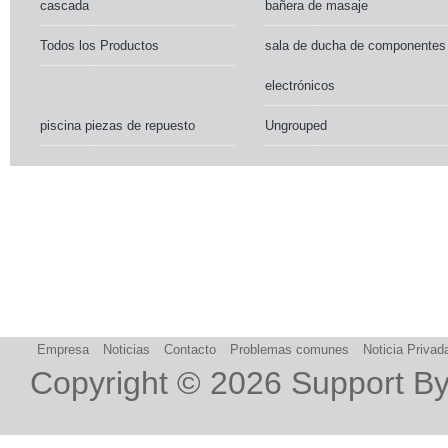
cascada
bañera de masaje
Todos los Productos
sala de ducha de componentes
electrónicos
piscina piezas de repuesto
Ungrouped
Empresa
Noticias
Contacto
Problemas comunes
Noticia Privad
Copyright © 2026
Support B