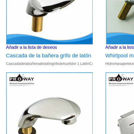
Añadir a la lista de deseos
Añadir a la lis
Cascada de la bañera grifo de latón
Whirlpool m
Cascadadelabañeradelatóngrifodelsurtidor 1.LatónCaño2.1/2"deentradadea
Hidromasajemezcl
boquilla
de bañera de
094.BañeraAccesorios Utilizarenlaba
02; Detalledelai