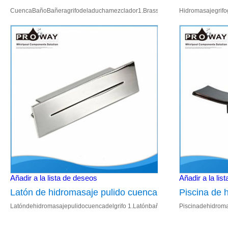
CuencaBañoBañeragrifodeladuchamezclador1.Brassentradadeagua;2.Bathmezc
Hidromasajegrifo
bañera ducha
caliente gri
bañera
Añadir a la lista de deseos
Añadir a la lis
Latón de hidromasaje pulido cuenca
Piscina de 
Latóndehidromasajepulidocuencadelgrifo 1.Latónbañeracaño;2.1/2"deentra
Piscinadehidroma
del grifo
bañera del 
38;4.BañeraAccesorios. 1.Utiliz