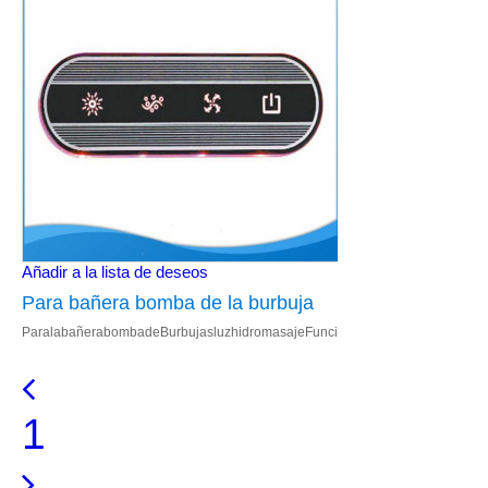
Añadir a la lista de deseos
Para bañera bomba de la burbuja
ParalabañerabombadeBurbujasluzhidromasajeFuncióndecontrol 1.Controlado
luz de hidromasaje de Control
multifunción
1