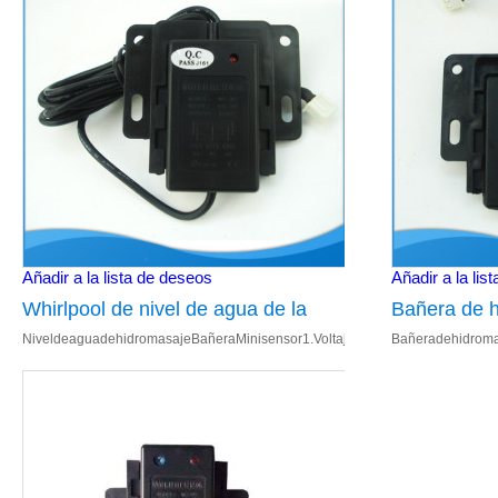
Añadir a la lista de deseos
Añadir a la lis
Whirlpool de nivel de agua de la
Bañera de h
NiveldeaguadehidromasajeBañeraMinisensor1.Voltajedeentrada:DC5V/12V
Bañeradehidroma
bañera del Sensor de Mini
agua Senso
013.Bañerapartes Detallesdeimagen Carg
013.Bañeraparte