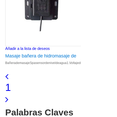
Añadir a la lista de deseos
Masaje bañera de hidromasaje de
BañerademasajeSpasensordeniveldeagua1.Voltajedeentrada:DC5V/12V/24
nivel de agua Sensor
013.Bañerapartes Detallesdeimagen Cargadel
1
Palabras Claves