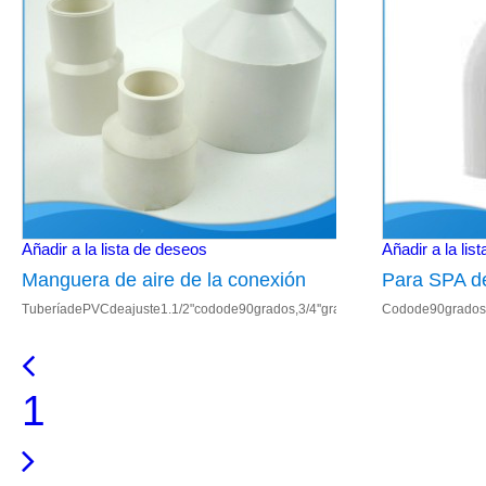
Añadir a la lista de deseos
Añadir a la lis
Manguera de aire de la conexión
Para SPA d
TuberíadePVCdeajuste1.1/2"codode90grados,3/4''gradocodo,1''90gradocodo,
Codode90gradost
Spa piezas de PVC Pipe Fitting
alimentaci
1/2número''gradocodo;Detallesdelcuadro: 1.Usedparadu
1/2número''grado
Pipe Fitting
1