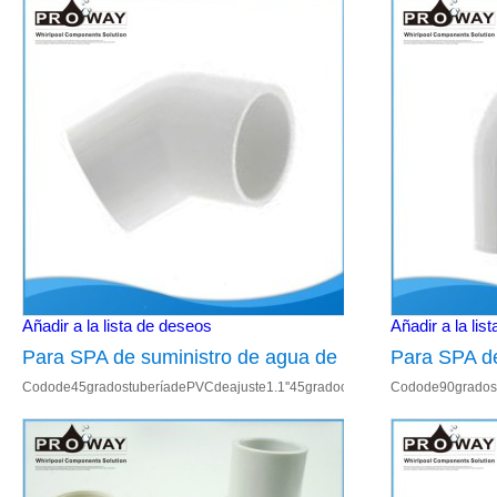
Añadir a la lista de deseos
Añadir a la lis
Para SPA de suministro de agua de
Para SPA de
Codode45gradostuberíadePVCdeajuste1.1''45gradocodo,1-
Codode90gradost
alta calidad 45 Degree codo PVC
Irresistibl
1/2''45gradocodo;2''45gradocodo2.AccesoriodePVC Detallesdelcuadro: 1.Use
1/2número''grado
Pipe Fitting
Pipe Fitting