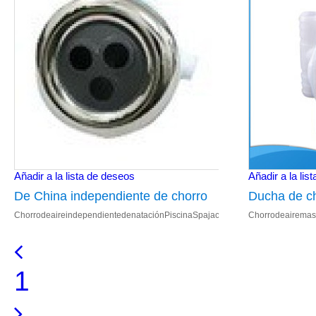
Añadir a la lista de deseos
Añadir a la lis
De China independiente de chorro
Ducha de c
ChorrodeaireindependientedenataciónPiscinaSpajacuzzialairelibre1.3.5"SPA;
Chorrodeairemasa
de aire exterior de la nadada de la
masaje Pat
piscina SPA bañera de hidromasaje
masaje de c
bañera de 
1