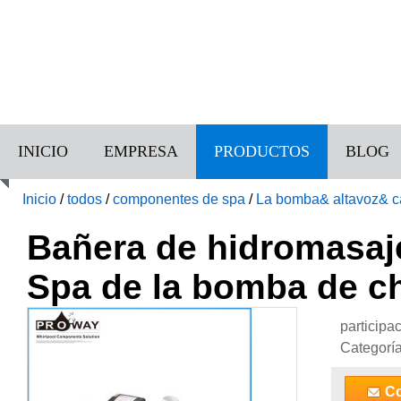
INICIO
EMPRESA
PRODUCTOS
BLOG
Inicio
/
todos
/
componentes de spa
/
La bomba& altavoz& c
Spa de la bomba de chorro
Bañera de hidromasaje
Spa de la bomba de c
participa
Categorí
Co