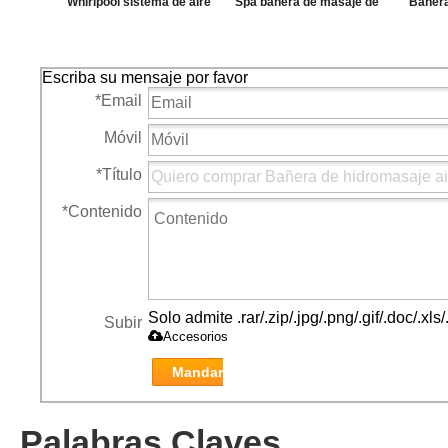
Whirlpool sistema de aire
Spa bañera de masaje de
Bañera
1.5HP bomba de Spa
aire sistema de
aire 
hidromasaje bomba de la
chorr
Escriba su mensaje por favor
piscina
*
Email
Móvil
*
Título
*
Contenido
Solo admite .rar/.zip/.jpg/.png/.gif/.doc/.x
Subir
Accesorios
Mandar
Palabras Claves