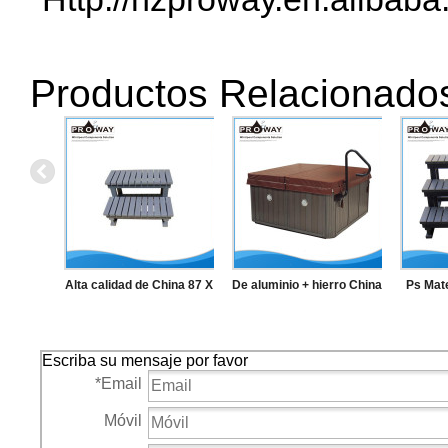
Productos Relacionado
Alta calidad de China 87 X
De aluminio + hierro China
Ps Mate
49.5 X 58.5 cm PS
de suministro alta calidad
87 cm 
Material de gorro de baño
de hierro SPA barandilla
Escriba su mensaje por favor
de la piscina escalera
*
Email
Móvil