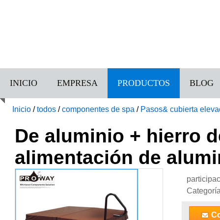
INICIO
EMPRESA
PRODUCTOS
BLOG
Inicio
/
todos
/
componentes de spa
/
Pasos& cubierta elev
de aluminio SPA barandilla
De aluminio + hierro 
alimentación de alumi
participa
Categorí
Co