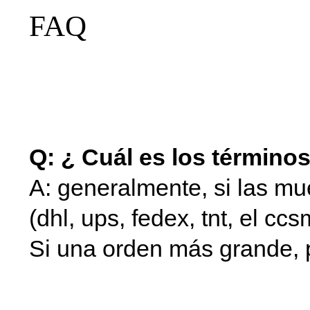
FAQ
Jacuzzi levantador
alzador spa componente
spa
Q: ¿ Cuál es los términos
A: generalmente, si las mue
(dhl, ups, fedex, tnt, el cc
Si una orden más grande, 
natación cubierta del alza
del alzador para spa