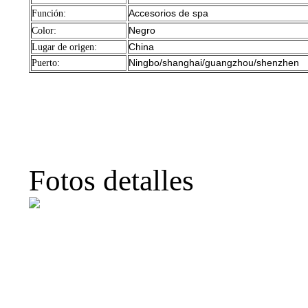
Accesorios de spa
Función:
Negro
Color:
China
Lugar de origen:
Ningbo/shanghai/guangzhou/shenzhen
Puerto:
Jacuzzi levantador de 
alzador spa componente
para spa
Fotos detalles
Jacuzzi levantador de 
alzador spa componente