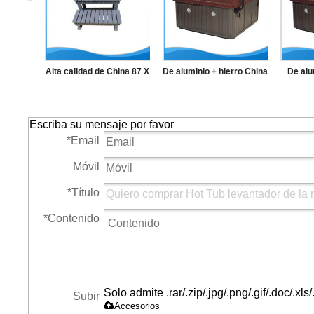
Alta calidad de China 87 X
De aluminio + hierro China
De alu
49.5 X 58.5 cm PS
de suministro alta calidad
Ch
Material de gorro de baño
de hierro SPA barandilla
aliment
Escriba su mensaje por favor
de la piscina escalera
SP
*
Email
Móvil
*
Título
*
Contenido
Solo admite .rar/.zip/.jpg/.png/.gif/.doc/.x
Subir
Accesorios