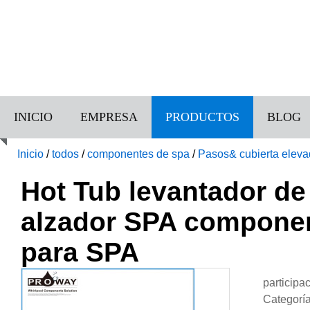
INICIO
EMPRESA
PRODUCTOS
BLOG
Inicio
/
todos
/
componentes de spa
/
Pasos& cubierta elev
SPA componentes cubierta del alzador para SPA
Hot Tub levantador de
alzador SPA component
para SPA
participa
Categorí