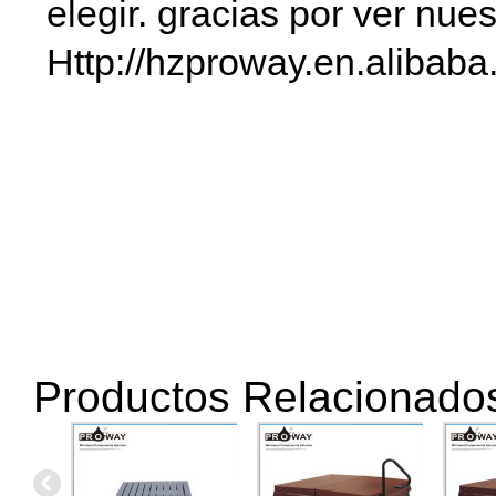
elegir. gracias por ver nues
Http://hzproway.en.alibab
natación cubierta del alza
del alzador
Para S
Jacuzzi levantador 
spa componentes cubierta 
PA
Productos Relacionado