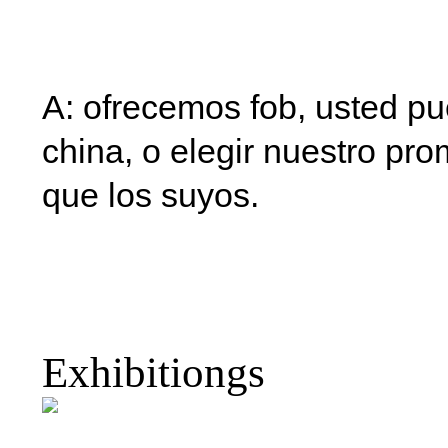
alzador para spa
A: ofrecemos fob, usted p
china, o elegir nuestro pro
que los suyos.
Jacuzzi levantador d
alzador spa componente
para spa
Exhibitiongs
Jacuzzi levantador d