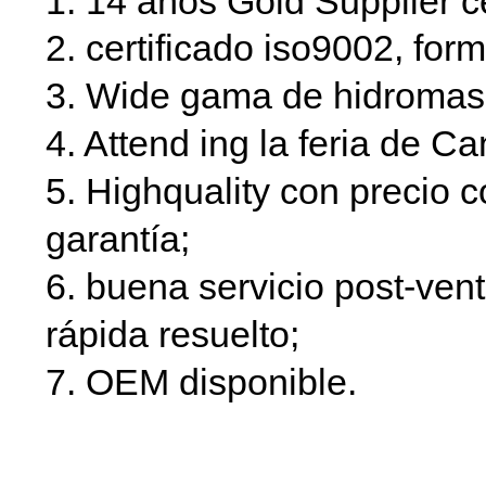
1. 14 años Gold Supplier ce
2. certificado iso9002, fo
3. Wide gama de hidromas
4. Attend ing la feria de C
5. Highquality con precio c
garantía;
6. buena servicio post-ven
rápida resuelto;
7. OEM disponible.
Jacuzzi levantador de natación
cubierta del alzador para spa