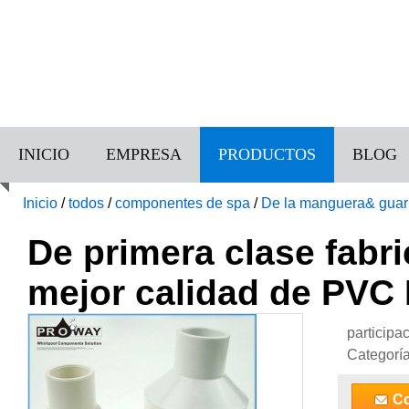
INICIO
EMPRESA
PRODUCTOS
BLOG
Inicio
/
todos
/
componentes de spa
/
De la manguera& guarn
de PVC Pipe Fitting
De primera clase fabri
mejor calidad de PVC P
participa
Categorí
Co