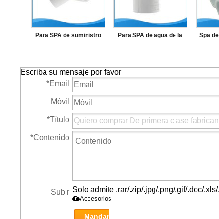
Para SPA de suministro
Para SPA de agua de la
Spa de
de agua de alta calidad 45
fuente codo Irresistible
de unió
Degree codo PVC Pipe
precio 90 Degree PVC
sumini
Escriba su mensaje por favor
Fitting
Pipe Fitting
PVC
*
Email
Móvil
*
Título
*
Contenido
Solo admite .rar/.zip/.jpg/.png/.gif/.doc/.x
Subir
Accesorios
Mandar