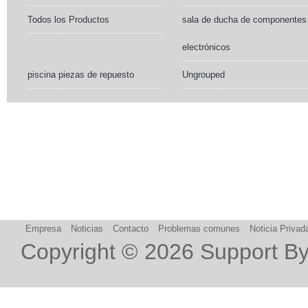
Todos los Productos
sala de ducha de componentes
electrónicos
piscina piezas de repuesto
Ungrouped
Empresa
Noticias
Contacto
Problemas comunes
Noticia Privad
Copyright © 2026
Support B