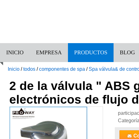
INICIO
EMPRESA
PRODUCTOS
BLOG
Inicio
/
todos
/
componentes de spa
/
Spa válvula& de contro
electrónicos de flujo de la válvula
2 de la válvula " ABS
electrónicos de flujo d
participa
Categorí
Co