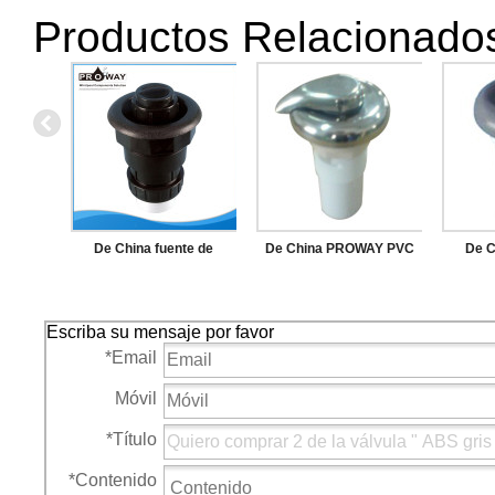
Productos Relacionado
De China fuente de
De China PROWAY PVC
De C
alimentación DV208 negro
Body SPA componentes
aliment
SPA piezas de SPA de la
electrónicos de acero
de acce
Escriba su mensaje por favor
válvula de drenaje
inoxidable de Control de
para S
*
Email
aire
de C
Móvil
*
Título
*
Contenido