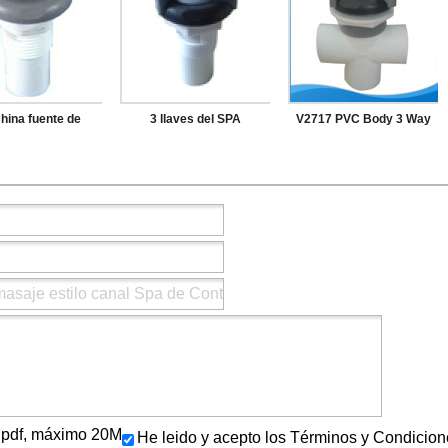
hina fuente de
3 llaves del SPA
V2717 PVC Body 3 Way
ación 1 " superior
componentes
SPA piezas de eléctrica
so gris utilizado
electrónicos ajustable
de la válvula
PA Sauna válvula
válvula de Control de aire
ontrol de aire
ls/.pdf, máximo 20M
He leido y acepto los Términos y Condicion