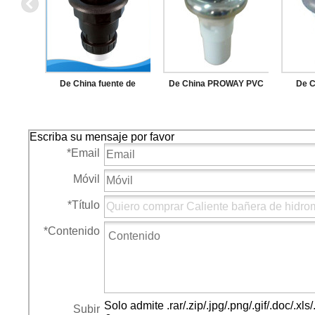
De China fuente de
De China PROWAY PVC
De C
alimentación DV208 negro
Body SPA componentes
aliment
SPA piezas de SPA de la
electrónicos de acero
de acce
Escriba su mensaje por favor
válvula de drenaje
inoxidable de Control de
para S
*
Email
aire
de C
Móvil
*
Título
*
Contenido
Solo admite .rar/.zip/.jpg/.png/.gif/.doc/.x
Subir