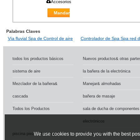
Accesorios
Mandar
Palabras Claves
Vía fluvial Spa de Control de aire
Controlador de Spa Spa red d
todos los productos básicos
Nuevos productos& otras parte
sistema de aire
la bañera de la electrónica
Mezclador de la bañera&
Manejar& almohadas
cascada
bañera de masaje
Todos los Productos
sala de ducha de componentes
electrónicos
piscina piezas de repuesto
Ungrouped
We use cookies to provide you with the best poss