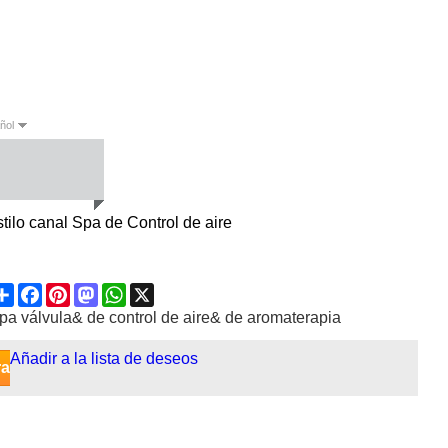
ñol
sh
Español
tilo canal Spa de Control de aire
Share
Facebook
Pinterest
Mastodon
WhatsApp
X
pa válvula& de control de aire& de aromaterapia
Añadir a la lista de deseos
ra