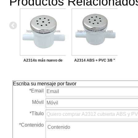
Productos Relacionado
A2314s más nuevo de
A2314 ABS + PVC 3/8 "
acero inoxidable cubierta
SBX3 / 8 " SB mosca SPA
de dos puertos de chorro
de chorro de aire
Escriba su mensaje por favor
de aire
*
Email
Móvil
*
Título
*
Contenido