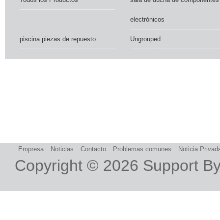
electrónicos
piscina piezas de repuesto
Ungrouped
Empresa
Noticias
Contacto
Problemas comunes
Noticia Privad
Copyright © 2026
Support B