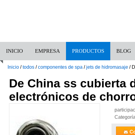
INICIO
EMPRESA
PRODUCTOS
BLOG
Inicio
/
todos
/
componentes de spa
/
jets de hidromasaje
/
D
natación SPA
De China ss cubierta
electrónicos de chorr
participa
Categorí
Co