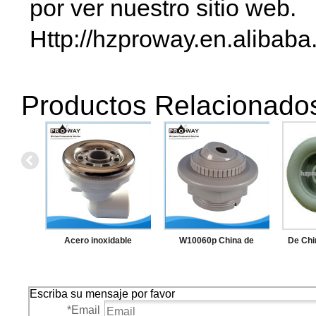
por ver nuestro sitio web.
Http://hzproway.en.alibaba
Productos Relacionado
Acero inoxidable
W10060p China de
De Ch
direccional SPA Jet
suministro alta calidad
piezas
buey ojo de SPA Jet
Escriba su mensaje por favor
*
Email