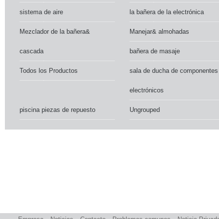
sistema de aire
la bañera de la electrónica
Mezclador de la bañera&
Manejar& almohadas
cascada
bañera de masaje
Todos los Productos
sala de ducha de componentes
electrónicos
piscina piezas de repuesto
Ungrouped