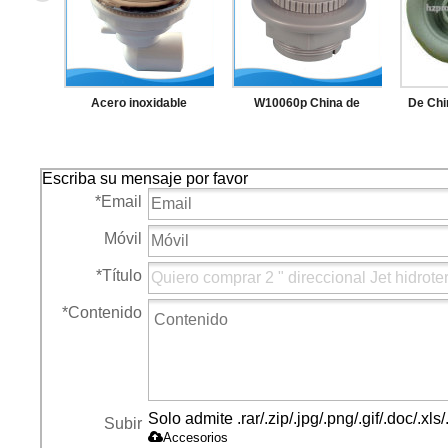
Acero inoxidable
W10060p China de
De Ch
direccional SPA Jet
suministro alta calidad
piezas
buey ojo de SPA Jet
Escriba su mensaje por favor
*
Email
Móvil
*
Título
*
Contenido
Solo admite .rar/.zip/.jpg/.png/.gif/.doc/.x
Subir
Accesorios