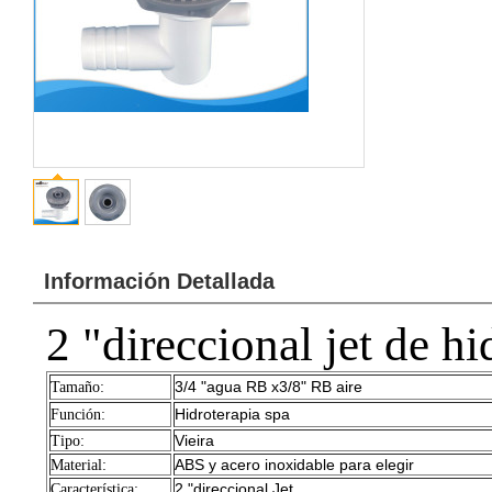
Información Detallada
2 "direccional jet de h
3/4 "agua RB x3/8" RB aire
Tamaño:
Hidroterapia
spa
Función:
Vieira
Tipo:
ABS y acero inoxidable para elegir
Material:
2 "direccional Jet
Característica: