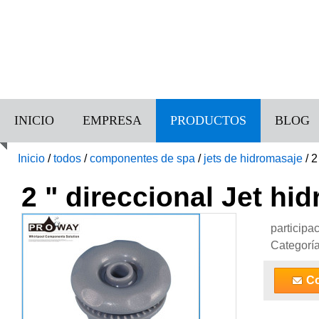
INICIO
EMPRESA
PRODUCTOS
BLOG
Inicio
/
todos
/
componentes de spa
/
jets de hidromasaje
/
2
2 " direccional Jet hi
participa
Categorí
Co