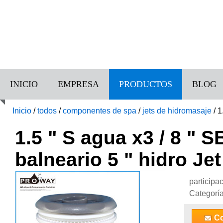
INICIO
EMPRESA
PRODUCTOS
BLOG
Inicio
/
todos
/
componentes de spa
/
jets de hidromasaje
/
1
1.5 " S agua x3 / 8 " S
balneario 5 " hidro Jet
participa
Categorí
Co