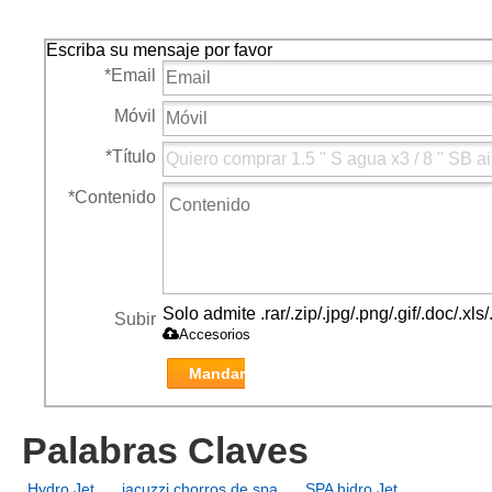
direccional SPA Jet
suministro alta calidad
piezas
buey ojo de SPA Jet
Escriba su mensaje por favor
*
Email
Móvil
*
Título
*
Contenido
Solo admite .rar/.zip/.jpg/.png/.gif/.doc/.x
Subir
Accesorios
Mandar
Palabras Claves
Hydro Jet
jacuzzi chorros de spa
SPA hidro Jet