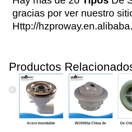
Hay más de 20
Tipos
De S
gracias por ver nuestro sit
Http://hzproway.en.alibaba
Productos Relacionado
Acero inoxidable
W10060p China de
De Ch