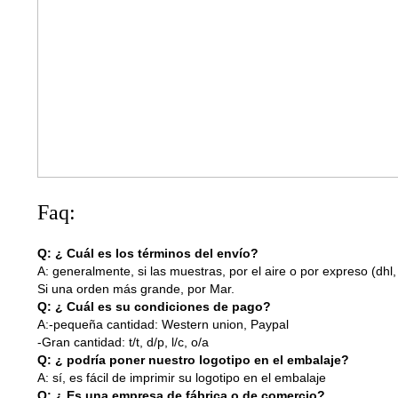
Faq:
Q: ¿ Cuál es los términos del envío?
A: generalmente, si las muestras, por el aire o por expreso (dhl,
Si una orden más grande, por Mar.
Q: ¿ Cuál es su condiciones de pago?
A:-pequeña cantidad: Western union, Paypal
-Gran cantidad: t/t, d/p, l/c, o/a
Q: ¿ podría poner nuestro logotipo en el embalaje?
A: sí, es fácil de imprimir su logotipo en el embalaje
Q: ¿ Es una empresa de fábrica o de comercio?