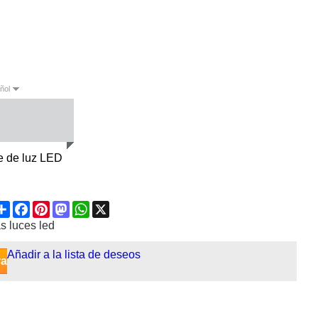
ñol
sh
Español
e de luz LED
Share
Facebook
Pinterest
Mastodon
WhatsApp
X
as luces led
Añadir a la lista de deseos
ra