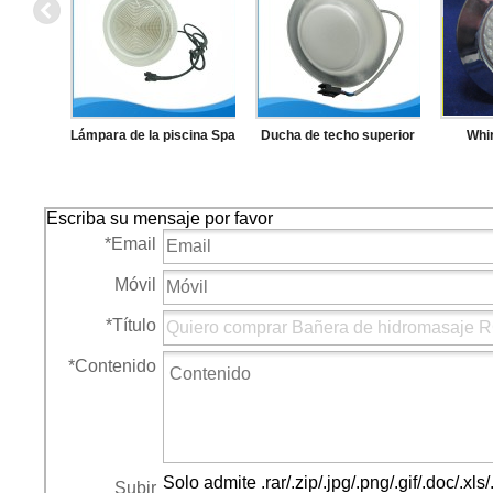
Lámpara de la piscina Spa
Ducha de techo superior
Whir
LED Light
llevó la luz de
subacu
cubier
Escriba su mensaje por favor
*
Email
Móvil
*
Título
*
Contenido
Solo admite .rar/.zip/.jpg/.png/.gif/.doc/.x
Subir