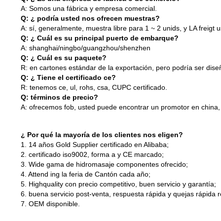
A: Somos una fábrica y empresa comercial.
Q: ¿ podría usted nos ofrecen muestras?
A: sí, generalmente, muestra libre para 1 ~ 2 unids, y LA freigt 
Q: ¿ Cuál es su principal puerto de embarque?
A: shanghai/ningbo/guangzhou/shenzhen
Q: ¿ Cuál es su paquete?
R: en cartones estándar de la exportación, pero podría ser dis
Q: ¿ Tiene el certificado ce?
R: tenemos ce, ul, rohs, csa, CUPC certificado.
Q: términos de precio?
A: ofrecemos fob, usted puede encontrar un promotor en china, 
¿ Por qué la mayoría de los clientes nos eligen?
1. 14 años Gold Supplier certificado en Alibaba;
2. certificado iso9002, forma a y CE marcado;
3. Wide gama de hidromasaje componentes ofrecido;
4. Attend ing la feria de Cantón cada año;
5. Highquality con precio competitivo, buen servicio y garantía;
6. buena servicio post-venta, respuesta rápida y quejas rápida r
7. OEM disponible.