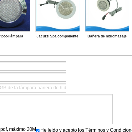
lpool lámpara
Jacuzzi Spa componente
Bañera de hidromasaje
ática bañera ABS
bajo el agua bañera
LED de luz automático
ta LED Bath Light
lámpara de luz LED
cambiando la lámpara
subacuática
ls/.pdf, máximo 20M
He leido y acepto los Términos y Condicion