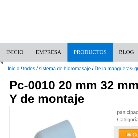
INICIO
EMPRESA
PRODUCTOS
BLOG
Inicio
/
todos
/
sistema de hidromasaje
/
De la manguera& gu
montaje
Pc-0010 20 mm 32 mm 
Y de montaje
participa
Categorí
Co