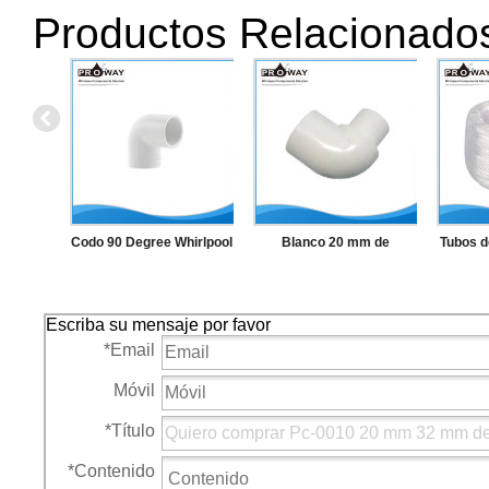
Productos Relacionado
Codo 90 Degree Whirlpool
Blanco 20 mm de
Tubos d
componentes PVC chorro
suministro de China PVC
6 mm de
de aire accesorios
codo
de ma
Escriba su mensaje por favor
*
Email
Móvil
*
Título
*
Contenido