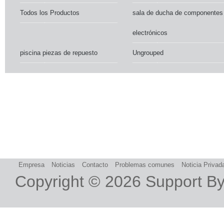
Todos los Productos
sala de ducha de componentes
electrónicos
piscina piezas de repuesto
Ungrouped
Empresa
Noticias
Contacto
Problemas comunes
Noticia Privad
Copyright © 2026
Support B