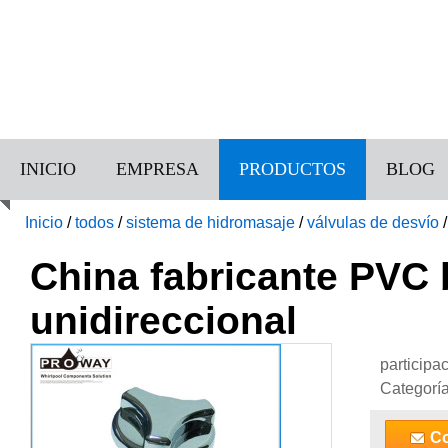
INICIO
EMPRESA
PRODUCTOS
BLOG
Inicio
/
todos
/
sistema de hidromasaje
/
válvulas de desvío
China fabricante PVC 
unidireccional
participa
Categorí
Co