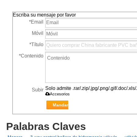
partes de agua válvulas
de botón de la válvula de
de de
de plástico
agua
Escriba su mensaje por favor
*
Email
Móvil
*
Título
*
Contenido
Solo admite .rar/.zip/.jpg/.png/.gif/.doc/.x
Subir
Accesorios
Mandar
Palabras Claves
Manera
3-way control bañera de hidromasaje válvula
válvul