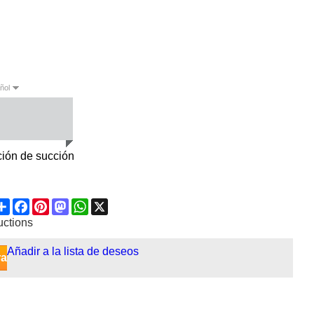
ñol
sh
Español
ión de succión
Share
Facebook
Pinterest
Mastodon
WhatsApp
X
uctions
Añadir a la lista de deseos
ra