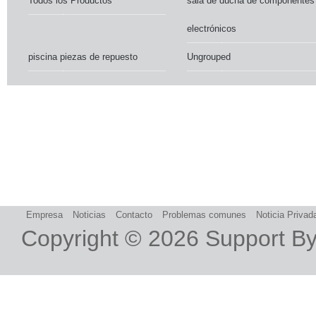
Todos los Productos
sala de ducha de componentes
electrónicos
piscina piezas de repuesto
Ungrouped
Empresa
Noticias
Contacto
Problemas comunes
Noticia Privad
Copyright © 2026
Support B