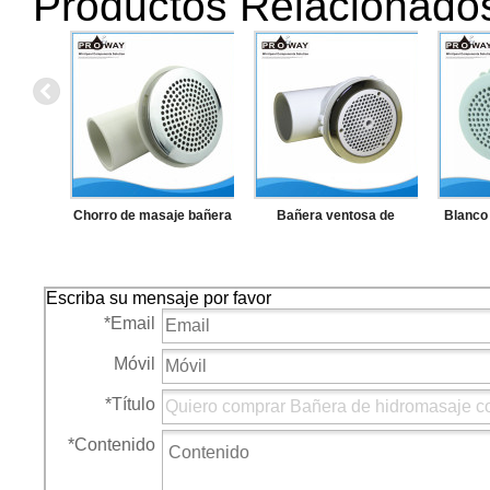
Productos Relacionado
Chorro de masaje bañera
Bañera ventosa de
Blanco 
ventosa jacuzzi Whirlpool
hidromasaje Spa PVC
Whirl
bomba de drenaje
drenaje
pa
Escriba su mensaje por favor
circ
*
Email
Móvil
*
Título
*
Contenido