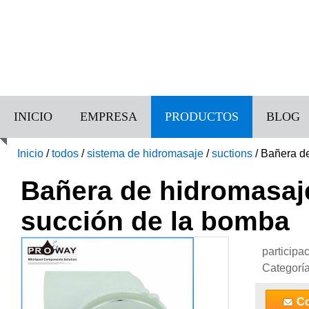
INICIO
EMPRESA
PRODUCTOS
BLOG
Inicio
/
todos
/
sistema de hidromasaje
/
suctions
/
Bañera d
Bañera de hidromasa
succión de la bomba
participa
Categorí
Co