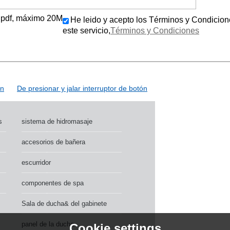
ls/.pdf, máximo 20M
He leido y acepto los Términos y Condicion
este servicio,
Términos y Condiciones
ón
De presionar y jalar interruptor de botón
s
sistema de hidromasaje
accesorios de bañera
escurridor
componentes de spa
Sala de ducha& del gabinete
panel de la ducha
Cookie settings