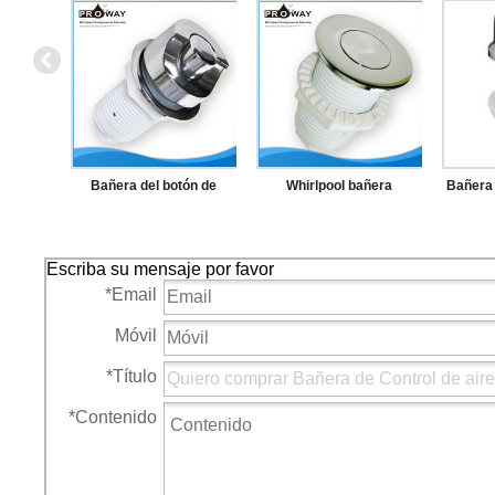
Bañera del botón de
Whirlpool bañera
Bañera 
hidromasaje sistema Spa
accesorios de botón
mm bot
de hidromasaje aire
cubierta delgada
cubiert
Escriba su mensaje por favor
empuja hacia arriba
*
Email
Móvil
*
Título
*
Contenido