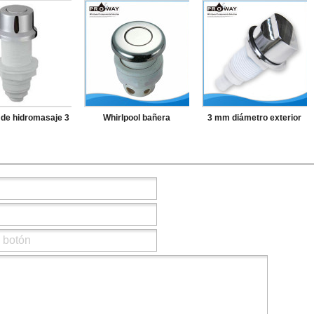
de hidromasaje 3
Whirlpool bañera
3 mm diámetro exterior
ón del aire ABS
accesorios PVC Body ss
del tubo de conexión
a del Spa sistema
aire botón
jacuzzi Spa de Control de
de aire
aire interruptor