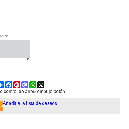
ñol
sh
Español
Share
Facebook
Pinterest
Mastodon
WhatsApp
X
e control de aire& empuje botón
Añadir a la lista de deseos
ra