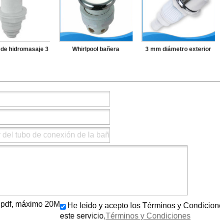
de hidromasaje 3
Whirlpool bañera
3 mm diámetro exterior
ón del aire ABS
accesorios PVC Body ss
del tubo de conexión
a del Spa sistema
aire botón
jacuzzi Spa de Control de
de aire
aire interruptor
ls/.pdf, máximo 20M
He leido y acepto los Términos y Condicion
este servicio,
Términos y Condiciones