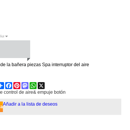
ñol
sh
Español
de la bañera piezas Spa interruptor del aire
Share
Facebook
Pinterest
Mastodon
WhatsApp
X
e control de aire& empuje botón
Añadir a la lista de deseos
ra