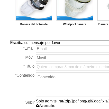
Bañera del botón de
Whirlpool bañera
Bañera 
hidromasaje sistema Spa
accesorios de botón
mm bot
de hidromasaje aire
cubierta delgada
cubiert
Escriba su mensaje por favor
empuja hacia arriba
*
Email
Móvil
*
Título
*
Contenido
Solo admite .rar/.zip/.jpg/.png/.gif/.doc/.x
Subir
Accesorios