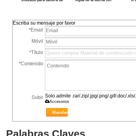
Utilizado para bañera de
Agua de la ducha Jet
A 
masaje ABS Whirlpool Jet
articul
hidroma
Escriba su mensaje por favor
*
Email
Móvil
*
Título
*
Contenido
Solo admite .rar/.zip/.jpg/.png/.gif/.doc/.x
Subir
Accesorios
Mandar
Palabras Claves