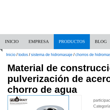
INICIO
EMPRESA
PRODUCTOS
BLOG
Inicio
/
todos
/
sistema de hidromasaje
/
chorros de hidroma
inoxidable boquilla de chorro de agua
Material de construcc
pulverización de acero
chorro de agua
participa
Categorí