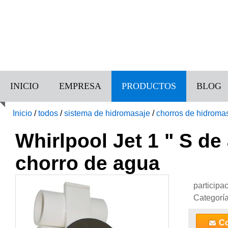
INICIO
EMPRESA
PRODUCTOS
BLOG
Inicio
/
todos
/
sistema de hidromasaje
/
chorros de hidroma
Whirlpool Jet 1 " S de
chorro de agua
participa
Categorí
Co