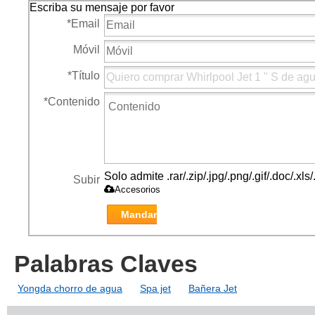
Escriba su mensaje por favor
*
Email
Móvil
*
Título
*
Contenido
Solo admite .rar/.zip/.jpg/.png/.gif/.doc/.x
Subir
Accesorios
Mandar
Palabras Claves
Yongda chorro de agua
Spa jet
Bañera Jet