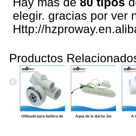
Hay más de
80 tipos
d
elegir. gracias por ver 
Http://hzproway.en.ali
Productos Relacionado
Utilizado para bañera de
Agua de la ducha Jet
A 
masaje ABS Whirlpool Jet
articul
hidroma