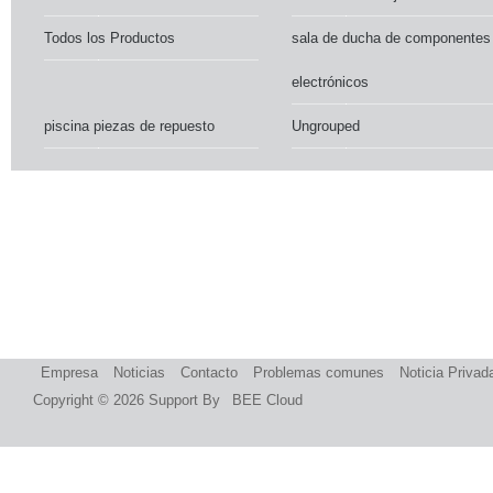
Todos los Productos
sala de ducha de componentes
electrónicos
piscina piezas de repuesto
Ungrouped
Empresa
Noticias
Contacto
Problemas comunes
Noticia Privad
Copyright © 2026
Support By
BEE Cloud